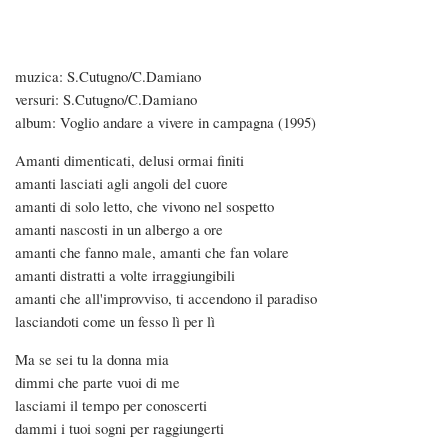
Skip
to
main
muzica: S.Cutugno/C.Damiano
content
versuri: S.Cutugno/C.Damiano
Amanti
album: Voglio andare a vivere in campagna (1995)
Amanti dimenticati, delusi ormai finiti
amanti lasciati agli angoli del cuore
amanti di solo letto, che vivono nel sospetto
amanti nascosti in un albergo a ore
amanti che fanno male, amanti che fan volare
amanti distratti a volte irraggiungibili
amanti che all'improvviso, ti accendono il paradiso
lasciandoti come un fesso lì per lì
Ma se sei tu la donna mia
dimmi che parte vuoi di me
lasciami il tempo per conoscerti
dammi i tuoi sogni per raggiungerti