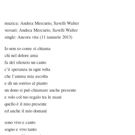
Skip
to
main
muzica: Andrea Mercurio, Savelli Walter
content
versuri: Andrea Mercurio, Savelli Walter
Ancora
single: Ancora vita (11 ianuarie 2013)
vita
Io non so come si chiama
chi nel dolore ama
fa del silenzio un canto
c’è speranza in ogni volta
che l’anima mia ascolta
e dà un sorriso al pianto
un dono si può chiamare anche presente
e volo col tuo regalo tra le mani
quello è il mio presente
ed anche il mio domani
sono vivo e canto
sogno e vivo tanto